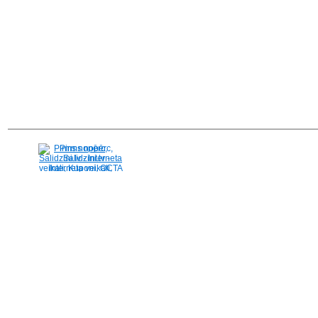
Pirms nopērc,
Salidzini.lv - Interneta
veikali, Kuponi, OCTA
kalkulators, KASKO
kalkulators, Ātrie
kredīti