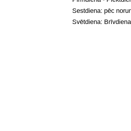
Sestdiena: pē
Svētdie