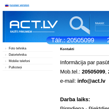
russian version
Meklēt:
Tālr.: 20505099
Foto tehnika
Kontakti
Datortehnika
Mobilie telefoni
Informācija par pasū
Pulksteņi
Mob.tel.:
20505099
,
e-mail:
info@act.lv
Darb
Pirmdiena - Pi