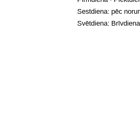
Sestdiena: pē
Svētdie