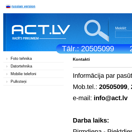
russian version
Meklēt:
Tālr.: 20505099
Foto tehnika
Kontakti
Datortehnika
Mobilie telefoni
Informācija par pasū
Pulksteņi
Mob.tel.:
20505099
,
e-mail:
info@act.lv
Darb
Pirmdiena - Pi