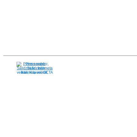
Pirms nopērc,
Salidzini.lv - Interneta
veikali, Kuponi, OCTA
kalkulators, KASKO
kalkulators, Ātrie
kredīti