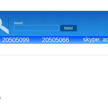
Meklēt:
Meklet
skype: ac
.: 20505099
20505066
iks:
9:30-18:30
r menedžeri
vdiena