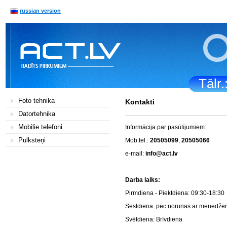
russian version
Tālr
Foto tehnika
Kontakti
Datortehnika
Mobilie telefoni
Informācija par pasūtījumiem:
Pulksteņi
Mob.tel.:
20505099
,
20505066
e-mail:
info@act.lv
Darba la
Pirmdiena - Piektdiena: 0
Sestdiena: pēc norunas a
Svētdiena: Brī