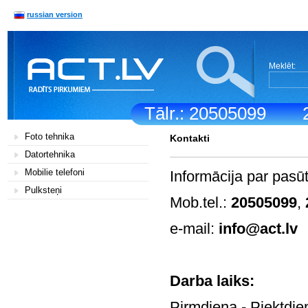
russian version
Meklēt:
Tālr.: 20505099
Foto tehnika
Kontakti
Datortehnika
Mobilie telefoni
Informācija par pasū
Pulksteņi
Mob.tel.:
20505099
,
e-mail:
info@act.lv
Darb
Pirmdiena - Pi