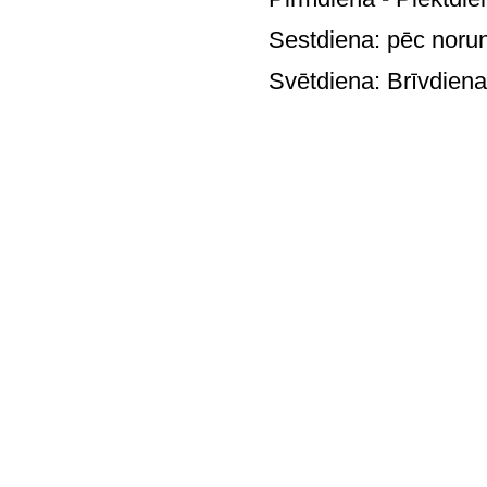
Sestdiena: pē
Svētdie