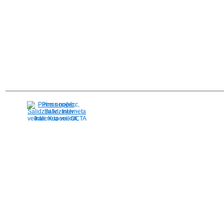
Pirms nopērc,
Salidzini.lv - Interneta
veikali, Kuponi, OCTA
kalkulators, KASKO
kalkulators, Ātrie
kredīti