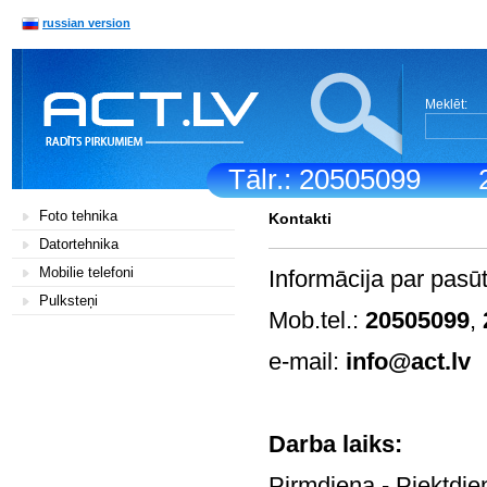
russian version
Meklēt:
Tālr.: 20505099
Foto tehnika
Kontakti
Datortehnika
Mobilie telefoni
Informācija par pasū
Pulksteņi
Mob.tel.:
20505099
,
e-mail:
info@act.lv
Darb
Pirmdiena - Pi