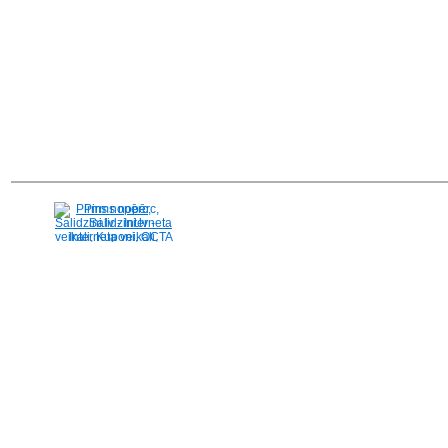
Pirms nopērc,
Salidzini.lv - Interneta
veikali, Kuponi, OCTA
kalkulators, KASKO
kalkulators, Ātrie
kredīti