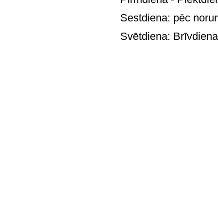
Sestdiena: pē
Svētdie