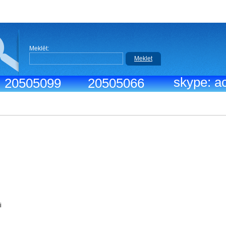
Meklēt:
Meklet
skype: ac
.: 20505099
20505066
iks:
9:30-18:30
r menedžeri
vdiena