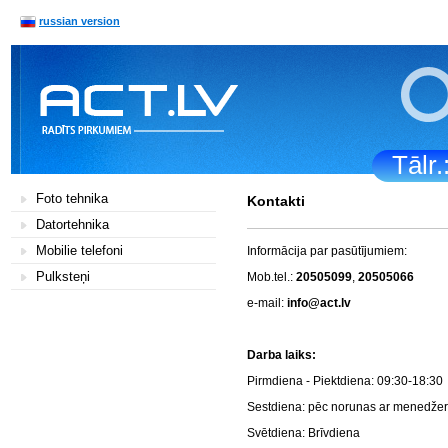
russian version
Tālr
Foto tehnika
Kontakti
Datortehnika
Mobilie telefoni
Informācija par pasūtījumiem:
Pulksteņi
Mob.tel.:
20505099
,
20505066
e-mail:
info@act.lv
Darba la
Pirmdiena - Piektdiena: 0
Sestdiena: pēc norunas a
Svētdiena: Brī