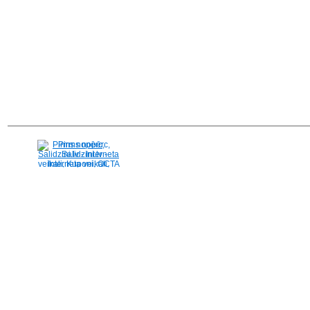
Pirms nopērc,
Salidzini.lv - Interneta
veikali, Kuponi, OCTA
kalkulators, KASKO
kalkulators, Ātrie
kredīti