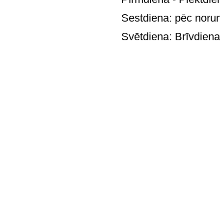
Sestdiena: pē
Svētdie