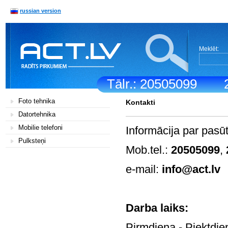
russian version
Meklēt:
Tālr.: 20505099
Foto tehnika
Kontakti
Datortehnika
Mobilie telefoni
Informācija par pasū
Pulksteņi
Mob.tel.:
20505099
,
e-mail:
info@act.lv
Darb
Pirmdiena - Pi