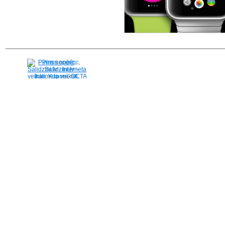
Pirms nopērc,
Salidzini.lv - Interneta
veikali, Kuponi, OCTA
kalkulators, KASKO
kalkulators, Ātrie
kredīti