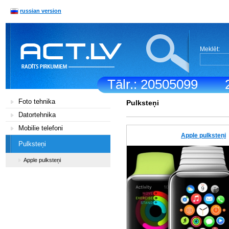
russian version
Meklēt:
Tālr.: 20505099
Foto tehnika
Pulksteņi
Datortehnika
Mobilie telefoni
Apple pulksteņi
Pulksteņi
Apple pulksteņi