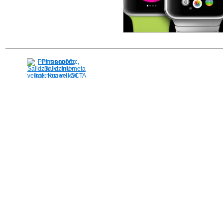
Pirms nopērc,
Salidzini.lv - Interneta
veikali, Kuponi, OCTA
kalkulators, KASKO
kalkulators, Ātrie
kredīti