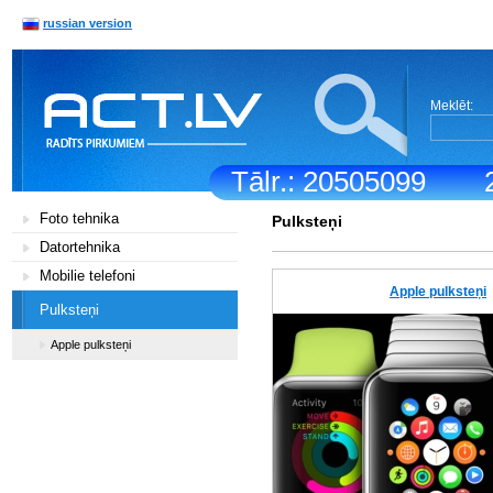
russian version
Meklēt:
Tālr.: 20505099
Foto tehnika
Pulksteņi
Datortehnika
Mobilie telefoni
Apple pulksteņi
Pulksteņi
Apple pulksteņi