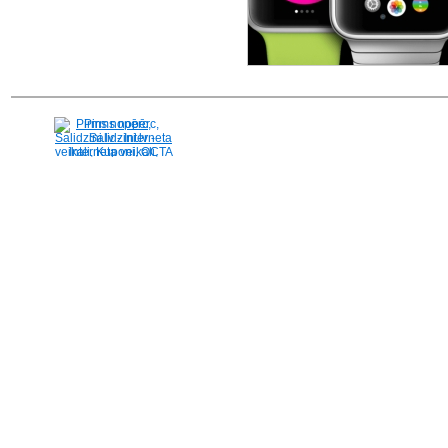
Pirms nopērc,
Salidzini.lv - Interneta
veikali, Kuponi, OCTA
kalkulators, KASKO
kalkulators, Ātrie
kredīti