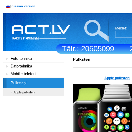
russian version
Meklēt:
Tālr.: 20505099
Foto tehnika
Pulksteņi
Datortehnika
Mobilie telefoni
Apple pulksteņi
Pulksteņi
Apple pulksteņi