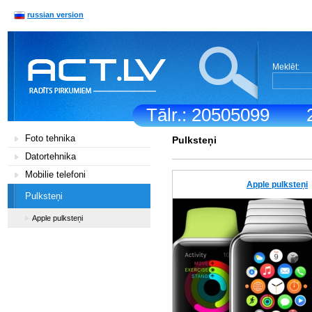
russian version
Meklēt:
Tālr.: 20505099
Foto tehnika
Pulksteņi
Datortehnika
Mobilie telefoni
Apple pulksteņi
Pulksteņi
Apple pulksteņi