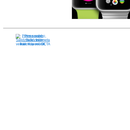
Pirms nopērc,
Salidzini.lv - Interneta
veikali, Kuponi, OCTA
kalkulators, KASKO
kalkulators, Ātrie
kredīti