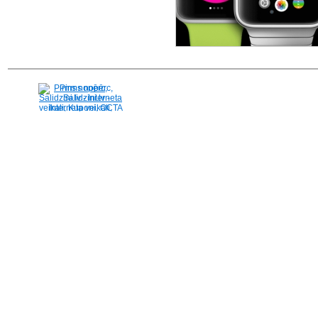
Pirms nopērc,
Salidzini.lv - Interneta
veikali, Kuponi, OCTA
kalkulators, KASKO
kalkulators, Ātrie
kredīti