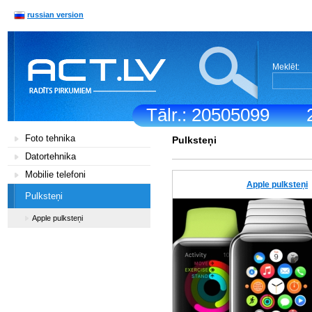
russian version
Meklēt:
Tālr.: 20505099
Foto tehnika
Pulksteņi
Datortehnika
Mobilie telefoni
Apple pulksteņi
Pulksteņi
Apple pulksteņi