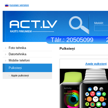
russian version
Meklēt:
Tālr.: 20505099
Foto tehnika
Pulksteņi
Datortehnika
Mobilie telefoni
Apple pulksteņi
Pulksteņi
Apple pulksteņi