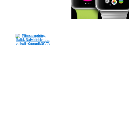
Pirms nopērc,
Salidzini.lv - Interneta
veikali, Kuponi, OCTA
kalkulators, KASKO
kalkulators, Ātrie
kredīti