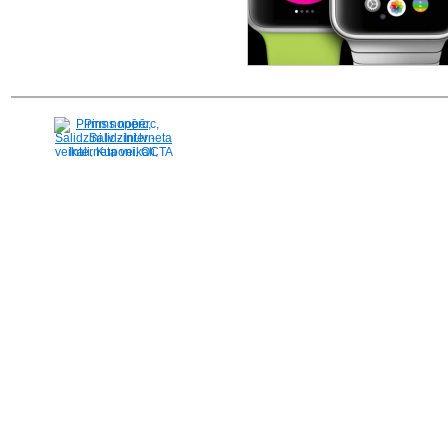
Pirms nopērc,
Salidzini.lv - Interneta
veikali, Kuponi, OCTA
kalkulators, KASKO
kalkulators, Ātrie
kredīti