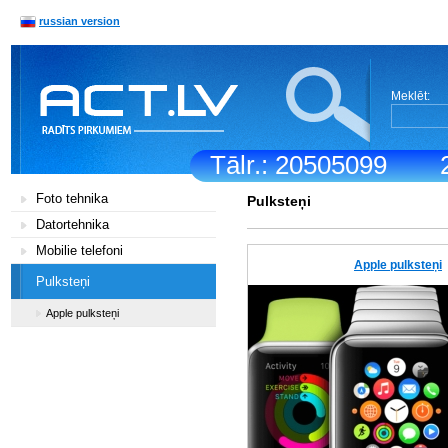
russian version
Meklēt:
Tālr.: 20505099
Foto tehnika
Pulksteņi
Datortehnika
Mobilie telefoni
Apple pulksteņi
Pulksteņi
Apple pulksteņi