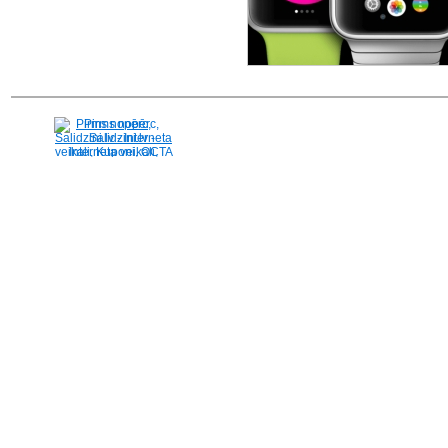
Pirms nopērc,
Salidzini.lv - Interneta
veikali, Kuponi, OCTA
kalkulators, KASKO
kalkulators, Ātrie
kredīti