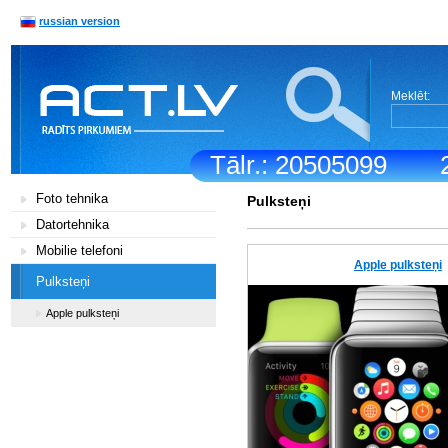
russian version
Meklēt:
Tālr.: 20505099
Foto tehnika
Pulksteņi
Datortehnika
Mobilie telefoni
Apple pulksteņi
Pulksteņi
Apple pulksteņi