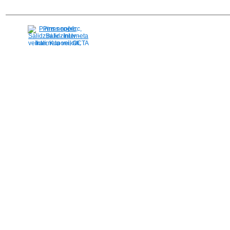
Pirms nopērc,
Salidzini.lv - Interneta
veikali, Kuponi, OCTA
kalkulators, KASKO
kalkulators, Ātrie
kredīti