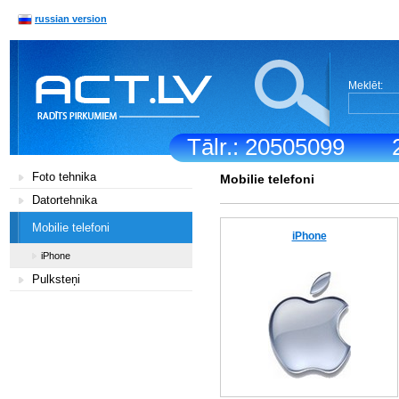
russian version
Meklēt:
Tālr.: 20505099
Foto tehnika
Mobilie telefoni
Datortehnika
Mobilie telefoni
iPhone
iPhone
Pulksteņi