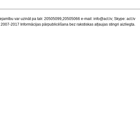
ejamību var uzināt pa talr. 20505099,20505066 e-mail:
info@act.lv
; Skype: act.lv
 2007-2017 Informācijas pārpublicēšana bez rakstiskas atļaujas stingri aizliegta.