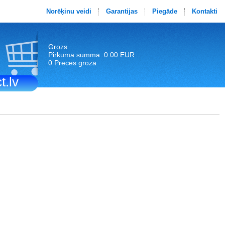
Norēķinu veidi
Garantijas
Piegāde
Kontakti
Grozs
Pirkuma summa: 0.00 EUR
0 Preces grozā
t.lv