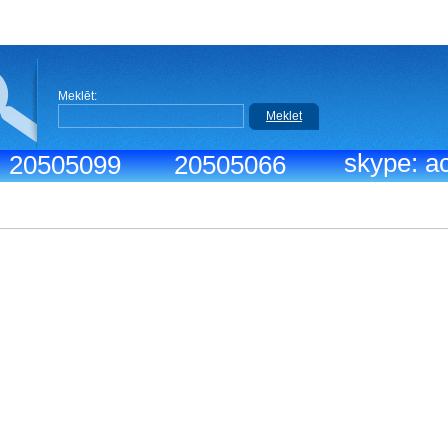
Meklēt:
Meklet
skype: ac
.: 20505099
20505066