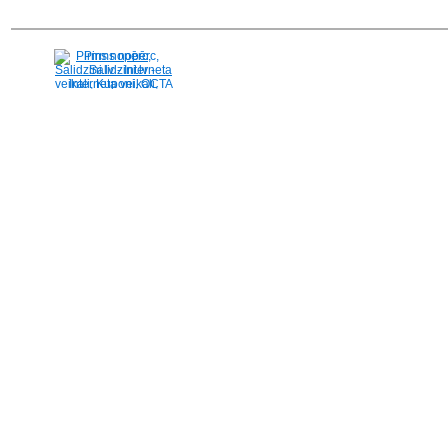
Pirms nopērc,
Salidzini.lv - Interneta
veikali, Kuponi, OCTA
kalkulators, KASKO
kalkulators, Ātrie
kredīti