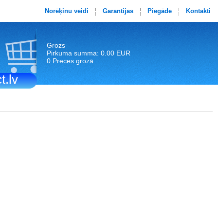
Norēķinu veidi
Garantijas
Piegāde
Kontakti
Grozs
Pirkuma summa: 0.00 EUR
0 Preces grozā
t.lv