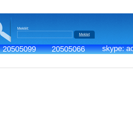
Meklēt:
Meklet
skype: ac
.: 20505099
20505066