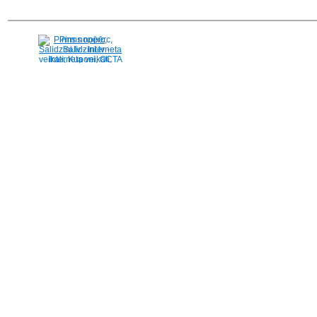
Pirms nopērc,
Salidzini.lv - Interneta
veikali, Kuponi, OCTA
kalkulators, KASKO
kalkulators, Ātrie
kredīti