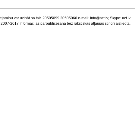
ejamību var uzināt pa talr. 20505099,20505066 e-mail:
info@act.lv
; Skype: act.lv
 2007-2017 Informācijas pārpublicēšana bez rakstiskas atļaujas stingri aizliegta.