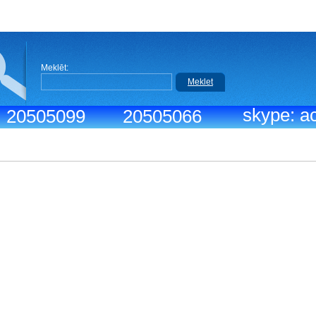
Meklēt:
Meklet
skype: ac
.: 20505099
20505066