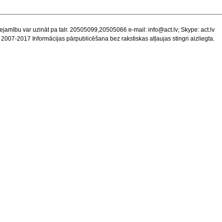
ejamību var uzināt pa talr. 20505099,20505066 e-mail:
info@act.lv
; Skype: act.lv
 2007-2017 Informācijas pārpublicēšana bez rakstiskas atļaujas stingri aizliegta.