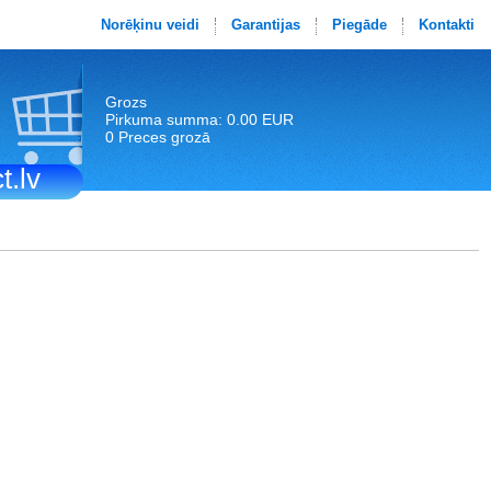
Norēķinu veidi
Garantijas
Piegāde
Kontakti
Grozs
Pirkuma summa: 0.00 EUR
0 Preces grozā
t.lv