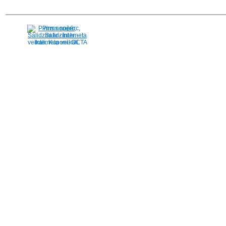
Pirms nopērc,
Salidzini.lv - Interneta
veikali, Kuponi, OCTA
kalkulators, KASKO
kalkulators, Ātrie
kredīti