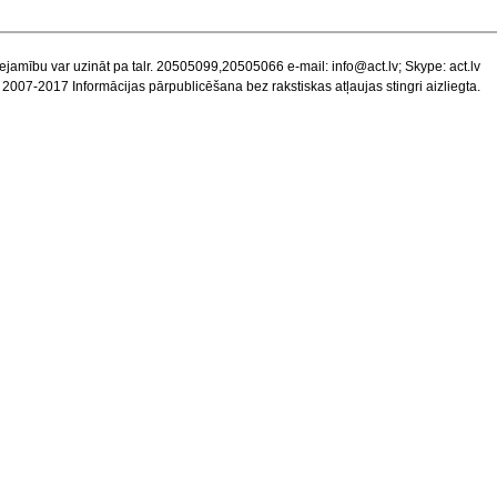
ejamību var uzināt pa talr. 20505099,20505066 e-mail:
info@act.lv
; Skype: act.lv
 2007-2017 Informācijas pārpublicēšana bez rakstiskas atļaujas stingri aizliegta.