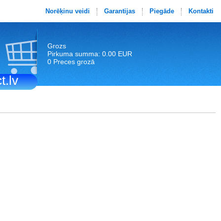
Norēķinu veidi
Garantijas
Piegāde
Kontakti
Grozs
Pirkuma summa: 0.00 EUR
0 Preces grozā
t.lv