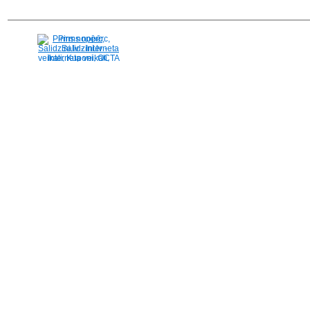
Pirms nopērc,
Salidzini.lv - Interneta
veikali, Kuponi, OCTA
kalkulators, KASKO
kalkulators, Ātrie
kredīti