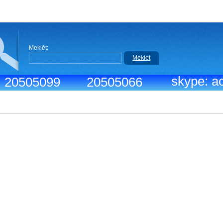
Meklēt:
Meklet
skype: ac
.: 20505099
20505066