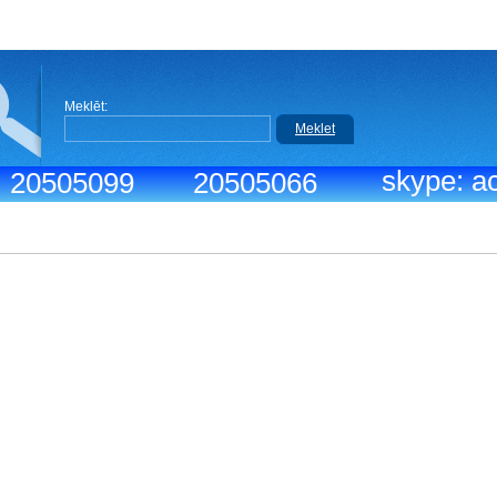
Meklēt:
Meklet
skype: ac
.: 20505099
20505066