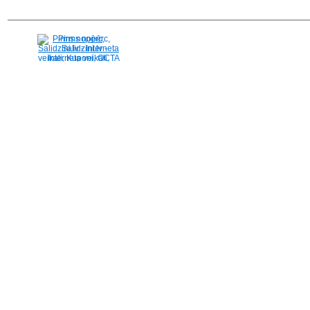
Pirms nopērc,
Salidzini.lv - Interneta
veikali, Kuponi, OCTA
kalkulators, KASKO
kalkulators, Ātrie
kredīti