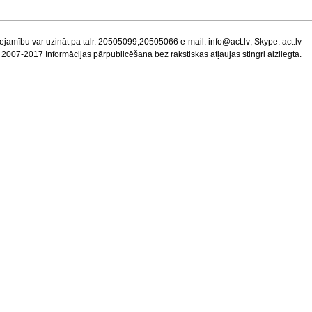
ejamību var uzināt pa talr. 20505099,20505066 e-mail:
info@act.lv
; Skype: act.lv
 2007-2017 Informācijas pārpublicēšana bez rakstiskas atļaujas stingri aizliegta.