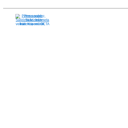
Pirms nopērc,
Salidzini.lv - Interneta
veikali, Kuponi, OCTA
kalkulators, KASKO
kalkulators, Ātrie
kredīti