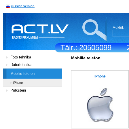
russian version
Meklēt:
Tālr.: 20505099
Foto tehnika
Mobilie telefoni
Datortehnika
Mobilie telefoni
iPhone
iPhone
Pulksteņi