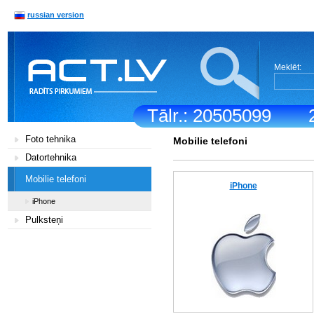
russian version
Meklēt:
Tālr.: 20505099
Foto tehnika
Mobilie telefoni
Datortehnika
Mobilie telefoni
iPhone
iPhone
Pulksteņi