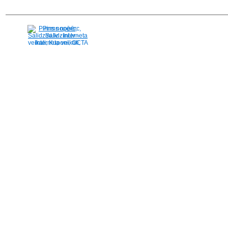
Pirms nopērc,
Salidzini.lv - Interneta
veikali, Kuponi, OCTA
kalkulators, KASKO
kalkulators, Ātrie
kredīti