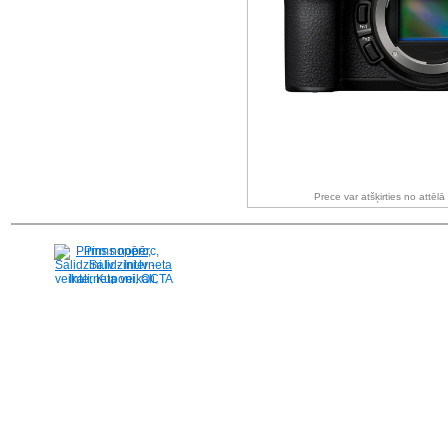
Prece var atšķirties no attēl
Pirms nopērc,
Salidzini.lv - Interneta
veikali, Kuponi, OCTA
kalkulators, KASKO
kalkulators, Ātrie
kredīti