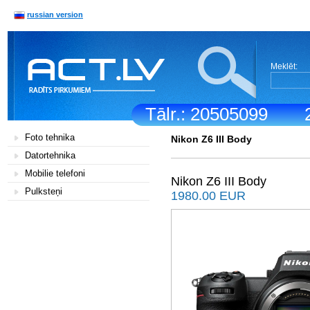
russian version
Meklēt:
Tālr.: 20505099
Foto tehnika
Nikon Z6 III Body
Datortehnika
Mobilie telefoni
Nikon Z6 III Body
Pulksteņi
1980.00 EUR