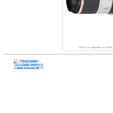
Prece var atšķirties no attēl
Pirms nopērc,
Salidzini.lv - Interneta
veikali, Kuponi, OCTA
kalkulators, KASKO
kalkulators, Ātrie
kredīti