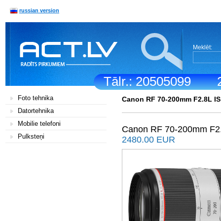
russian version
Meklēt:
Tālr.: 20505099
Foto tehnika
Canon RF 70-200mm F2.8L I
Datortehnika
Mobilie telefoni
Canon RF 70-200mm F2
Pulksteņi
2480.00 EUR