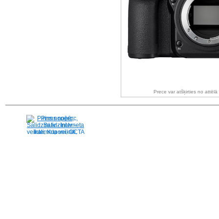
Prece var atšķirties no attēl
Pirms nopērc,
Salidzini.lv - Interneta
veikali, Kuponi, OCTA
kalkulators, KASKO
kalkulators, Ātrie
kredīti