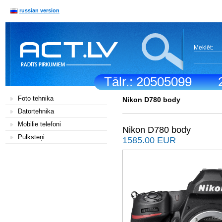
russian version
Meklēt:
Tālr.: 20505099
Foto tehnika
Nikon D780 body
Datortehnika
Mobilie telefoni
Nikon D780 body
Pulksteņi
1585.00 EUR