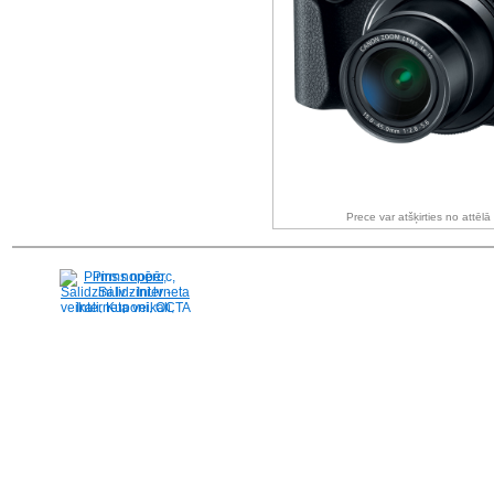
Prece var atšķirties no attēl
Pirms nopērc,
Salidzini.lv - Interneta
veikali, Kuponi, OCTA
kalkulators, KASKO
kalkulators, Ātrie
kredīti