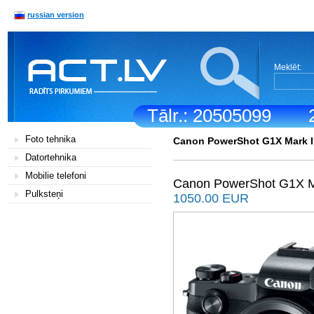
russian version
Meklēt:
Tālr.: 20505099
Foto tehnika
Canon PowerShot G1X Mark II
Datortehnika
Mobilie telefoni
Canon PowerShot G1X Ma
Pulksteņi
1050.00 EUR