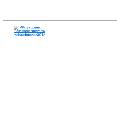
Pirms nopērc,
Salidzini.lv - Interneta
veikali, Kuponi, OCTA
kalkulators, KASKO
kalkulators, Ātrie
kredīti