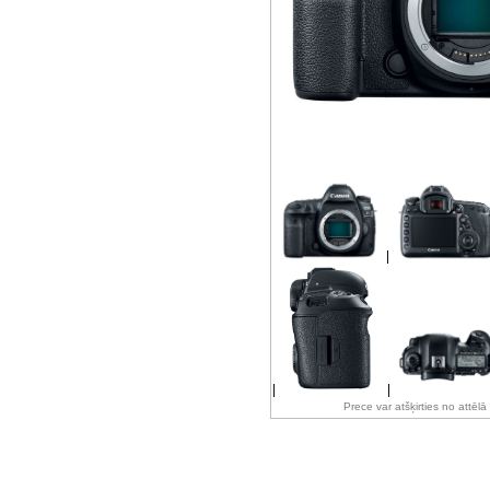
|
|
|
Prece var atšķirties no attēl