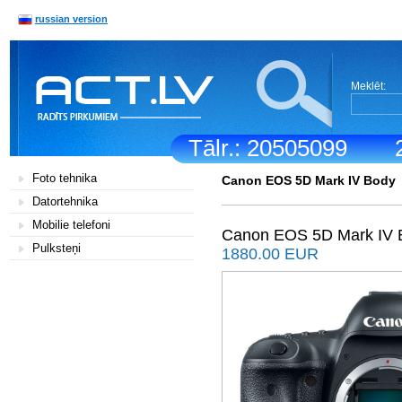
russian version
Meklēt:
Tālr.: 20505099
Foto tehnika
Canon EOS 5D Mark IV Body
Datortehnika
Mobilie telefoni
Canon EOS 5D Mark IV 
Pulksteņi
1880.00 EUR