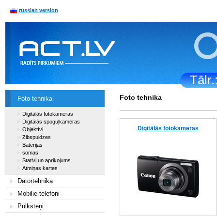
russian version
Tālr
Foto tehnika
Foto tehnika
Digitālās fotokameras
Digitālās spoguļkameras
Digitālās fotokameras
Objektīvi
Zibspuldzes
Baterijas
somas
Stativi un aprikojums
Atmiņas kartes
Datortehnika
Mobilie telefoni
Pulksteņi