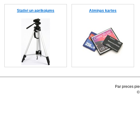
Stativi un aprikojums
Atmiņas kartes
Par preces pie
©