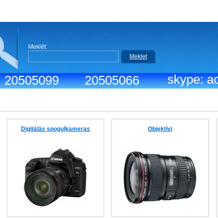
Meklēt:
Meklet
skype: ac
.: 20505099
20505066
Digitālās spoguļkameras
Objektīvi