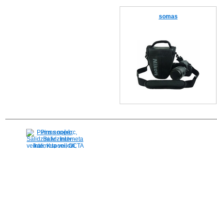
somas
Pirms nopērc,
Salidzini.lv - Interneta
veikali, Kuponi, OCTA
kalkulators, KASKO
kalkulators, Ātrie
kredīti