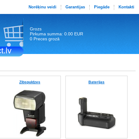
Norēķinu veidi
Garantijas
Piegāde
Kontakti
Grozs
Pirkuma summa: 0.00 EUR
0 Preces grozā
t.lv
Zibspuldzes
Baterijas