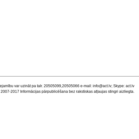
ejamību var uzināt pa talr. 20505099,20505066 e-mail:
info@act.lv
; Skype: act.lv
 2007-2017 Informācijas pārpublicēšana bez rakstiskas atļaujas stingri aizliegta.