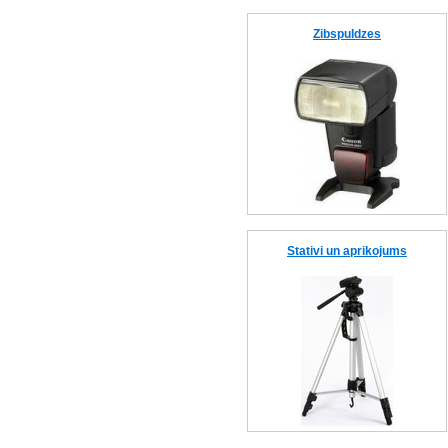
Zibspuldzes
Stativi un aprikojums