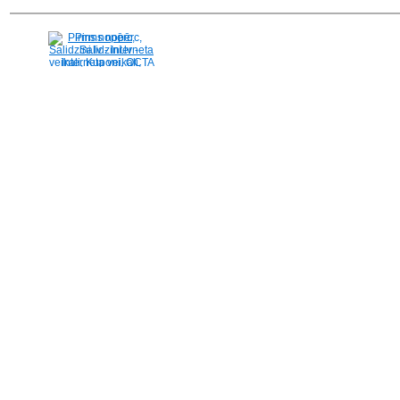
Pirms nopērc,
Salidzini.lv - Interneta
veikali, Kuponi, OCTA
kalkulators, KASKO
kalkulators, Ātrie
kredīti