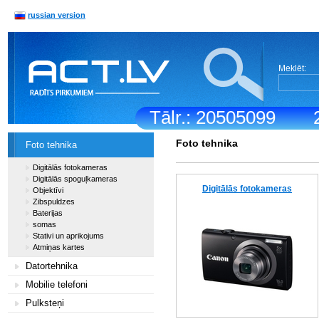
russian version
Meklēt:
Tālr.: 20505099
Foto tehnika
Foto tehnika
Digitālās fotokameras
Digitālās spoguļkameras
Digitālās fotokameras
Objektīvi
Zibspuldzes
Baterijas
somas
Stativi un aprikojums
Atmiņas kartes
Datortehnika
Mobilie telefoni
Pulksteņi