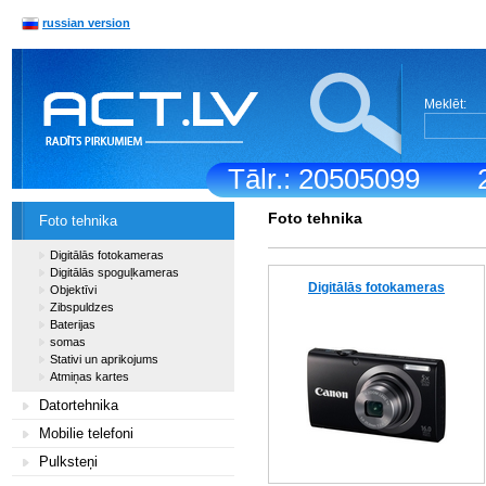
russian version
Meklēt:
Tālr.: 20505099
Foto tehnika
Foto tehnika
Digitālās fotokameras
Digitālās spoguļkameras
Digitālās fotokameras
Objektīvi
Zibspuldzes
Baterijas
somas
Stativi un aprikojums
Atmiņas kartes
Datortehnika
Mobilie telefoni
Pulksteņi