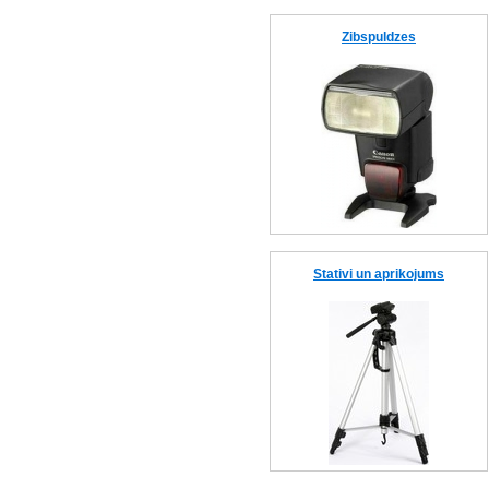
Zibspuldzes
Stativi un aprikojums