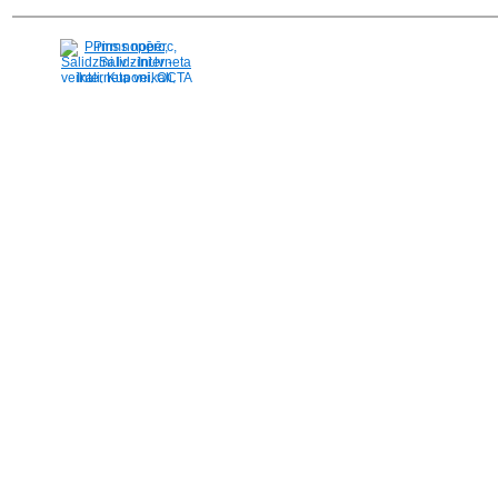
Pirms nopērc,
Salidzini.lv - Interneta
veikali, Kuponi, OCTA
kalkulators, KASKO
kalkulators, Ātrie
kredīti