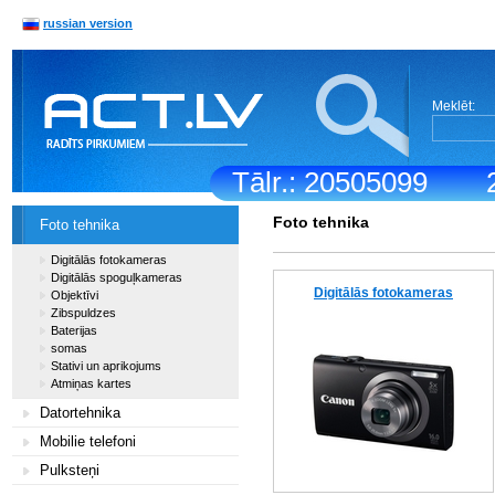
russian version
Meklēt:
Tālr.: 20505099
Foto tehnika
Foto tehnika
Digitālās fotokameras
Digitālās spoguļkameras
Digitālās fotokameras
Objektīvi
Zibspuldzes
Baterijas
somas
Stativi un aprikojums
Atmiņas kartes
Datortehnika
Mobilie telefoni
Pulksteņi