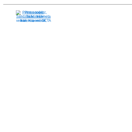
Pirms nopērc,
Salidzini.lv - Interneta
veikali, Kuponi, OCTA
kalkulators, KASKO
kalkulators, Ātrie
kredīti