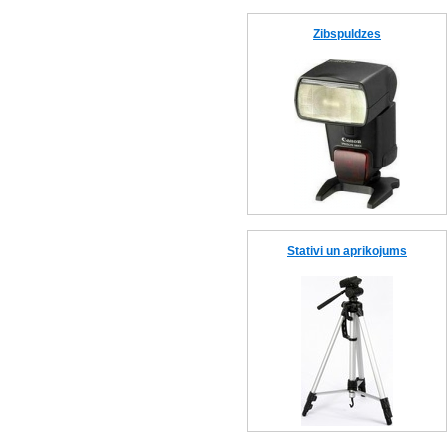
Zibspuldzes
Stativi un aprikojums