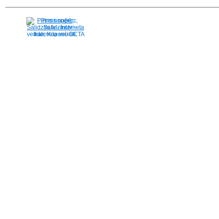
Pirms nopērc,
Salidzini.lv - Interneta
veikali, Kuponi, OCTA
kalkulators, KASKO
kalkulators, Ātrie
kredīti