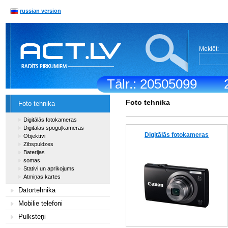
russian version
Meklēt:
Tālr.: 20505099
Foto tehnika
Foto tehnika
Digitālās fotokameras
Digitālās spoguļkameras
Digitālās fotokameras
Objektīvi
Zibspuldzes
Baterijas
somas
Stativi un aprikojums
Atmiņas kartes
Datortehnika
Mobilie telefoni
Pulksteņi