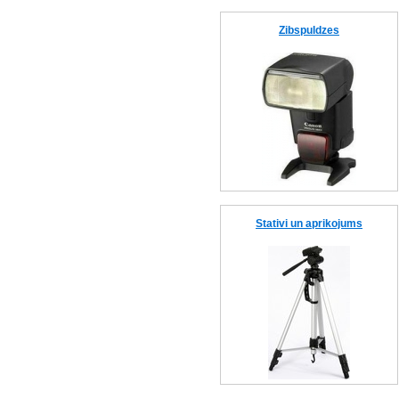
Zibspuldzes
Stativi un aprikojums