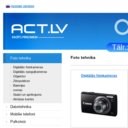
russian version
Tālr
Foto tehnika
Foto tehnika
Digitālās fotokameras
Digitālās spoguļkameras
Digitālās fotokameras
Objektīvi
Zibspuldzes
Baterijas
somas
Stativi un aprikojums
Atmiņas kartes
Datortehnika
Mobilie telefoni
Pulksteņi