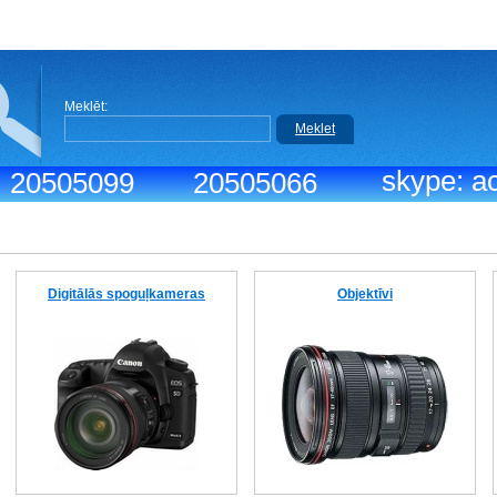
Meklēt:
Meklet
skype: ac
.: 20505099
20505066
Digitālās spoguļkameras
Objektīvi