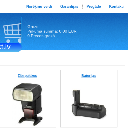
Norēķinu veidi
Garantijas
Piegāde
Kontakti
Grozs
Pirkuma summa: 0.00 EUR
0 Preces grozā
t.lv
Zibspuldzes
Baterijas