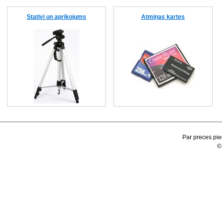
Stativi un aprikojums
Atmiņas kartes
Par preces pie
©