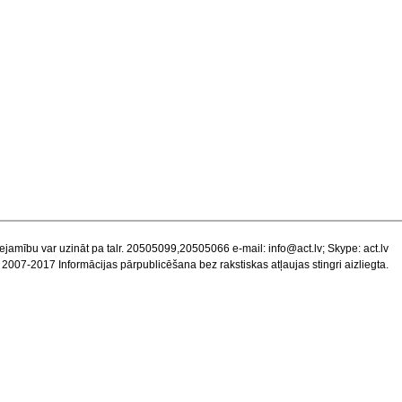
ejamību var uzināt pa talr. 20505099,20505066 e-mail:
info@act.lv
; Skype: act.lv
 2007-2017 Informācijas pārpublicēšana bez rakstiskas atļaujas stingri aizliegta.