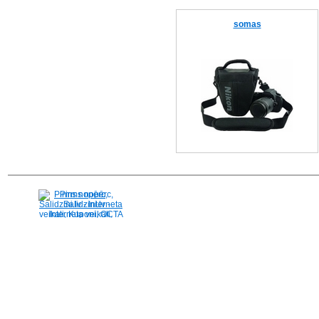
somas
Pirms nopērc,
Salidzini.lv - Interneta
veikali, Kuponi, OCTA
kalkulators, KASKO
kalkulators, Ātrie
kredīti