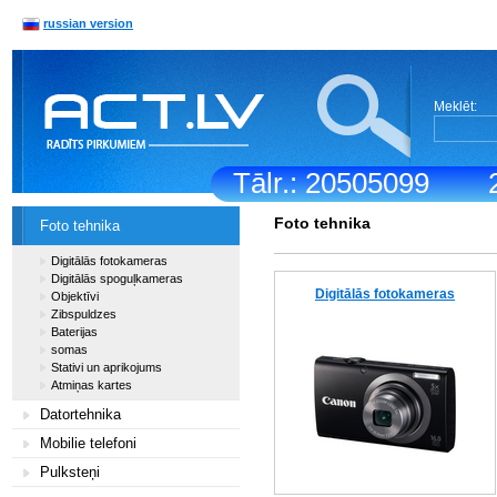
russian version
Meklēt:
Tālr.: 20505099
Foto tehnika
Foto tehnika
Digitālās fotokameras
Digitālās spoguļkameras
Digitālās fotokameras
Objektīvi
Zibspuldzes
Baterijas
somas
Stativi un aprikojums
Atmiņas kartes
Datortehnika
Mobilie telefoni
Pulksteņi