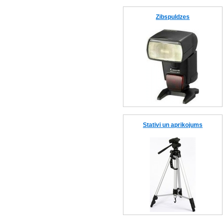
Zibspuldzes
Stativi un aprikojums