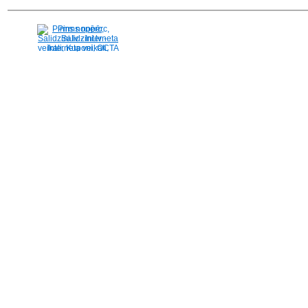
Pirms nopērc,
Salidzini.lv - Interneta
veikali, Kuponi, OCTA
kalkulators, KASKO
kalkulators, Ātrie
kredīti