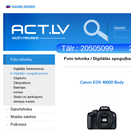
russian version
Meklēt:
Tālr.: 20505099
Foto tehnika
/
Digitālās spoguļk
Foto tehnika
Digitālās fotokameras
Digitālās spoguļkameras
Objektīvi
Canon EOS 4000D Body
Zibspuldzes
Baterijas
somas
Stativi un aprikojums
Atmiņas kartes
Datortehnika
Mobilie telefoni
Pulksteņi