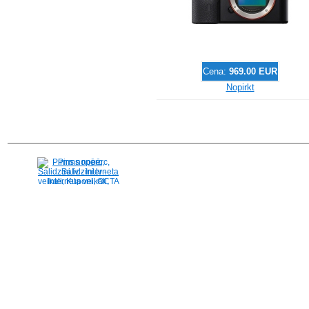
Cena:
969.00 EUR
Nopirkt
Pirms nopērc,
Salidzini.lv - Interneta
veikali, Kuponi, OCTA
kalkulators, KASKO
kalkulators, Ātrie
kredīti