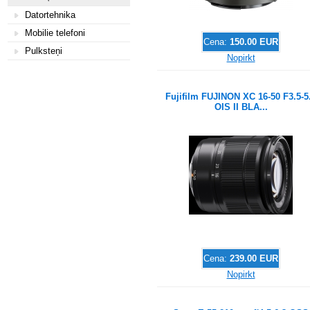
Datortehnika
Mobilie telefoni
Cena:
150.00 EUR
Pulksteņi
Nopirkt
Fujifilm FUJINON XC 16-50 F3.5-5
OIS II BLA...
Cena:
239.00 EUR
Nopirkt