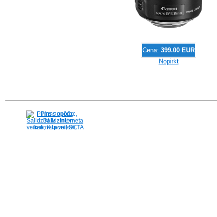
Cena:
399.00 EUR
Nopirkt
Pirms nopērc,
Salidzini.lv - Interneta
veikali, Kuponi, OCTA
kalkulators, KASKO
kalkulators, Ātrie
kredīti