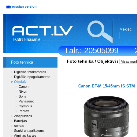
russian version
Meklēt:
Tālr.: 20505099
Foto tehnika
/
Objektīvi
/
Foto tehnika
Digitālās fotokameras
Digitālās spoguļkameras
Objektīvi
Canon EF-M 15-45mm IS STM
Canon
Nikon
Sony
Panasonic
Olympus
Pentax
Zibspuldzes
Baterijas
somas
Stativi un aprikojums
Atmiņas kartes