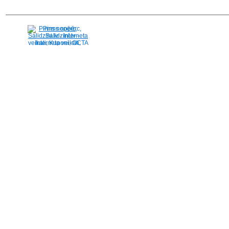
Pirms nopērc,
Salidzini.lv - Interneta
veikali, Kuponi, OCTA
kalkulators, KASKO
kalkulators, Ātrie
kredīti