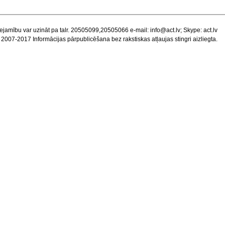
ejamību var uzināt pa talr. 20505099,20505066 e-mail:
info@act.lv
; Skype: act.lv
 2007-2017 Informācijas pārpublicēšana bez rakstiskas atļaujas stingri aizliegta.