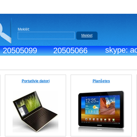
Meklēt:
Meklet
skype: ac
.: 20505099
20505066
Portatīvie datori
Planšetes