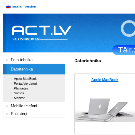
russian version
Tālr
Foto tehnika
Datortehnika
Datortehnika
Apple MacBook
Apple MacBook
Portatīvie datori
Planšetes
Somas
Monitori
Mobilie telefoni
Pulksteņi