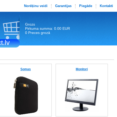
Norēķinu veidi
Garantijas
Piegāde
Kontakti
Grozs
Pirkuma summa: 0.00 EUR
0 Preces grozā
t.lv
Somas
Monitori