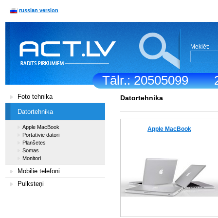
russian version
Meklēt:
Tālr.: 20505099
Foto tehnika
Datortehnika
Datortehnika
Apple MacBook
Apple MacBook
Portatīvie datori
Planšetes
Somas
Monitori
Mobilie telefoni
Pulksteņi