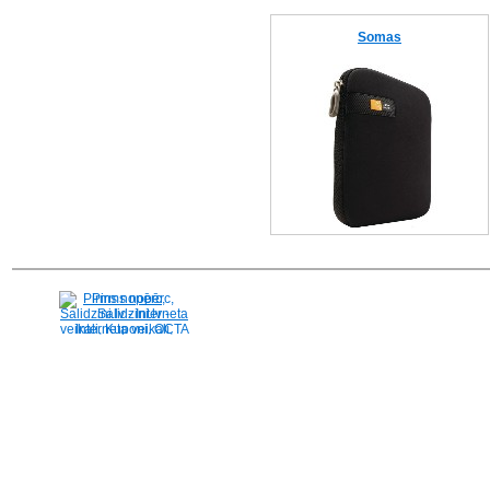
Somas
Pirms nopērc,
Salidzini.lv - Interneta
veikali, Kuponi, OCTA
kalkulators, KASKO
kalkulators, Ātrie
kredīti