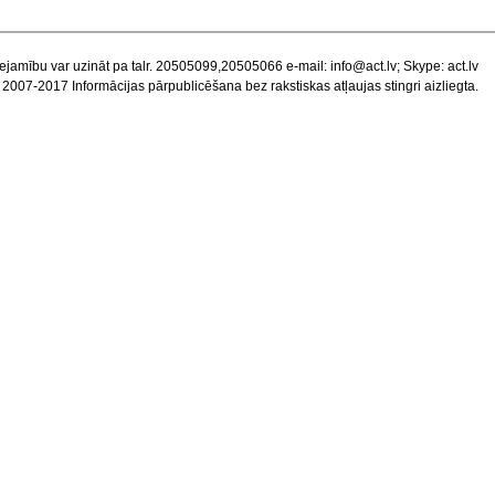
ejamību var uzināt pa talr. 20505099,20505066 e-mail:
info@act.lv
; Skype: act.lv
 2007-2017 Informācijas pārpublicēšana bez rakstiskas atļaujas stingri aizliegta.