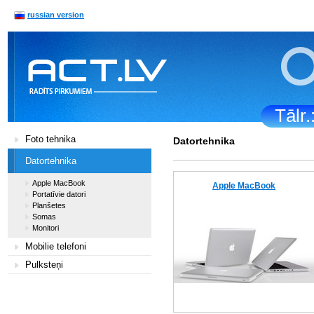
russian version
Tālr
Foto tehnika
Datortehnika
Datortehnika
Apple MacBook
Apple MacBook
Portatīvie datori
Planšetes
Somas
Monitori
Mobilie telefoni
Pulksteņi