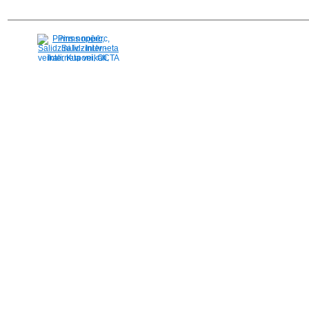
Pirms nopērc,
Salidzini.lv - Interneta
veikali, Kuponi, OCTA
kalkulators, KASKO
kalkulators, Ātrie
kredīti