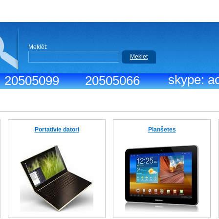
Meklēt:
Meklet
skype: ac
.: 20505099
20505066
Portatīvie datori
Planšetes