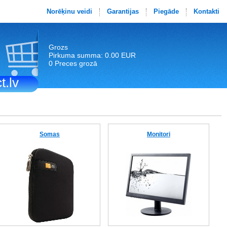
Norēķinu veidi
Garantijas
Piegāde
Kontakti
Grozs
Pirkuma summa: 0.00 EUR
0 Preces grozā
t.lv
Somas
Monitori