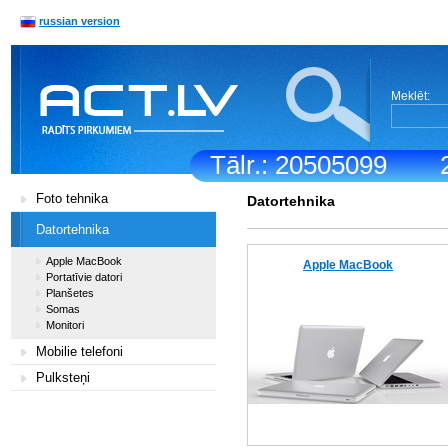
russian version
Meklēt:
Tālr.: 20505099
Foto tehnika
Datortehnika
Datortehnika
Apple MacBook
Apple MacBook
Portatīvie datori
Planšetes
Somas
Monitori
Mobilie telefoni
Pulksteņi