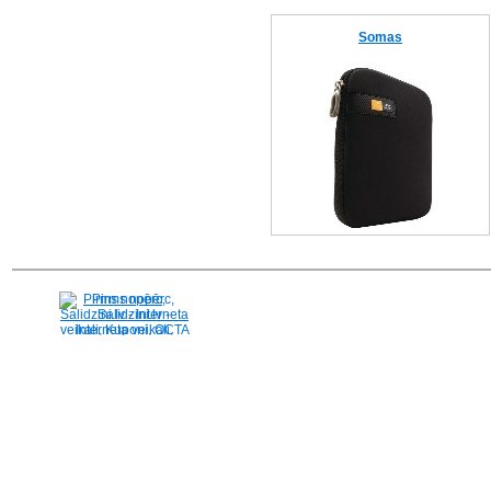
Somas
Pirms nopērc,
Salidzini.lv - Interneta
veikali, Kuponi, OCTA
kalkulators, KASKO
kalkulators, Ātrie
kredīti