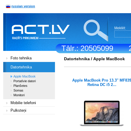
russian version
Meklēt:
Tālr.: 20505099
Foto tehnika
Datortehnika
/
Apple MacBook
Datortehnika
Apple MacBook
Apple MacBook Pro 13.3'' MF83
Portatīvie datori
Retina DC i5 2...
Planšetes
Somas
Monitori
Mobilie telefoni
Pulksteņi