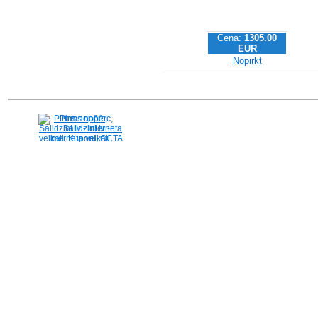
Cena:
1305.00
EUR
Nopirkt
Pirms nopērc,
Salidzini.lv - Interneta
veikali, Kuponi, OCTA
kalkulators, KASKO
kalkulators, Ātrie
kredīti