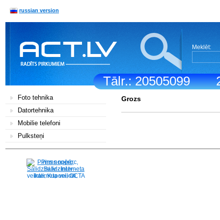
russian version
Meklēt:
Tālr.: 20505099
Foto tehnika
Grozs
Datortehnika
Mobilie telefoni
Pulksteņi
Pirms nopērc,
Salidzini.lv - Interneta
veikali, Kuponi, OCTA
kalkulators, KASKO
kalkulators, Ātrie
kredīti