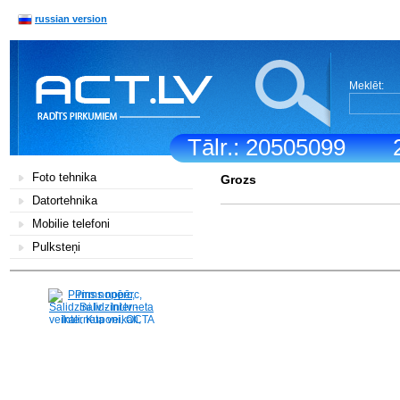
russian version
Meklēt:
Tālr.: 20505099
Foto tehnika
Grozs
Datortehnika
Mobilie telefoni
Pulksteņi
Pirms nopērc,
Salidzini.lv - Interneta
veikali, Kuponi, OCTA
kalkulators, KASKO
kalkulators, Ātrie
kredīti