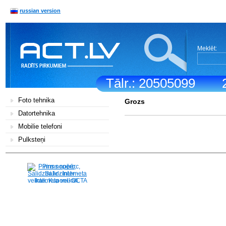
russian version
Meklēt:
Tālr.: 20505099
Foto tehnika
Grozs
Datortehnika
Mobilie telefoni
Pulksteņi
Pirms nopērc,
Salidzini.lv - Interneta
veikali, Kuponi, OCTA
kalkulators, KASKO
kalkulators, Ātrie
kredīti