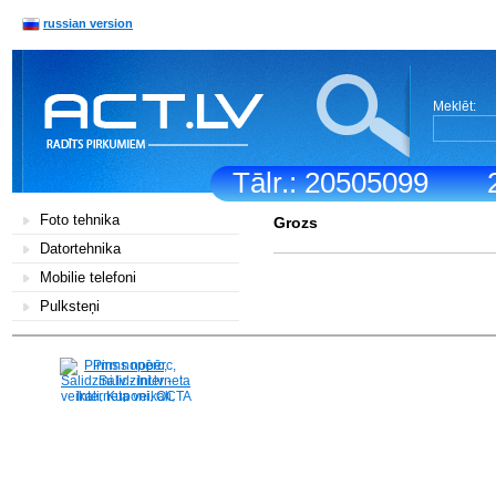
russian version
Meklēt:
Tālr.: 20505099
Foto tehnika
Grozs
Datortehnika
Mobilie telefoni
Pulksteņi
Pirms nopērc,
Salidzini.lv - Interneta
veikali, Kuponi, OCTA
kalkulators, KASKO
kalkulators, Ātrie
kredīti