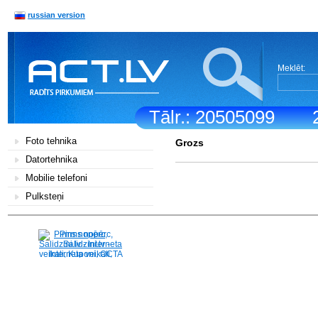
russian version
Meklēt:
Tālr.: 20505099
Foto tehnika
Grozs
Datortehnika
Mobilie telefoni
Pulksteņi
Pirms nopērc,
Salidzini.lv - Interneta
veikali, Kuponi, OCTA
kalkulators, KASKO
kalkulators, Ātrie
kredīti