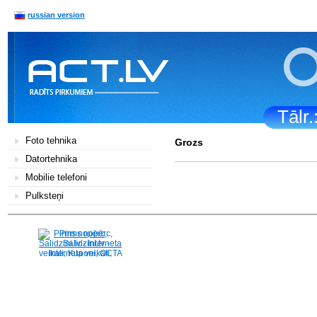
russian version
Tālr
Foto tehnika
Grozs
Datortehnika
Mobilie telefoni
Pulksteņi
Pirms nopērc,
Salidzini.lv - Interneta
veikali, Kuponi, OCTA
kalkulators, KASKO
kalkulators, Ātrie
kredīti