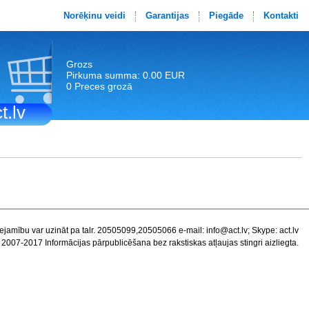
Norēķinu veidi
Garantijas
Piegāde
Kontakti
Grozs
Pirkuma summa: 0.00 EUR
0 Preces grozā
t.lv
ejamību var uzināt pa talr. 20505099,20505066 e-mail:
info@act.lv
; Skype: act.lv
 2007-2017 Informācijas pārpublicēšana bez rakstiskas atļaujas stingri aizliegta.