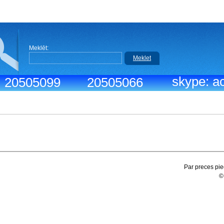
Meklēt:
Meklet
skype: ac
.: 20505099
20505066
Par preces pie
©