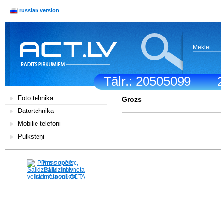
russian version
Meklēt:
Tālr.: 20505099
Foto tehnika
Grozs
Datortehnika
Mobilie telefoni
Pulksteņi
Pirms nopērc,
Salidzini.lv - Interneta
veikali, Kuponi, OCTA
kalkulators, KASKO
kalkulators, Ātrie
kredīti