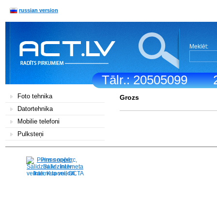
russian version
Meklēt:
Tālr.: 20505099
Foto tehnika
Grozs
Datortehnika
Mobilie telefoni
Pulksteņi
Pirms nopērc,
Salidzini.lv - Interneta
veikali, Kuponi, OCTA
kalkulators, KASKO
kalkulators, Ātrie
kredīti